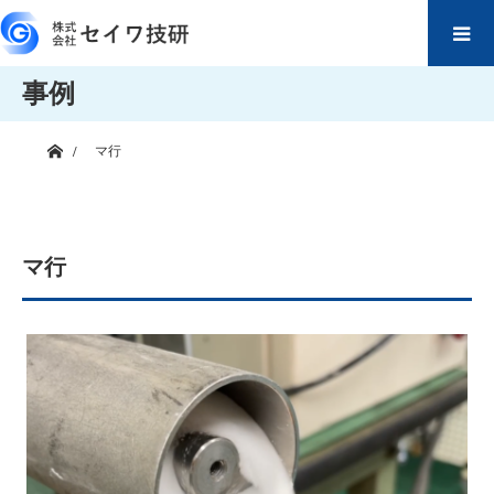
事例
ホーム
マ行
マ行