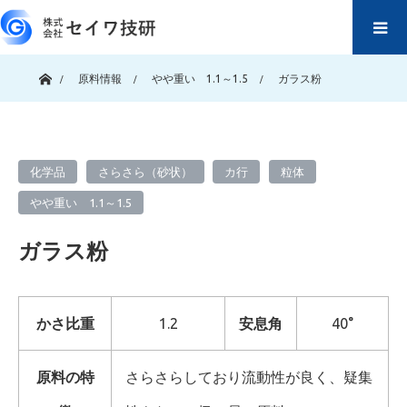
ホーム
原料情報
やや重い 1.1～1.5
ガラス粉
化学品
さらさら（砂状）
カ行
粒体
やや重い 1.1～1.5
ガラス粉
かさ比重
1.2
安息角
40°
原料の特
さらさらしており流動性が良く、疑集